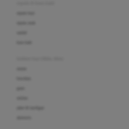
Beauty Barn
sepatu & kaus kaki
Bio Oil
sepatu bayi
Biolane
sepatu anak
Bite Fighters
sandal
Bizzi Growin
kaus kaki
Blackmores
fashion bayi (0bln-3thn)
Blooming Marvellous
atasan
Bonnels
bawahan
Bravado
gaun
Bruder
setelan
Brush Baby
jaket & kardigan
Buds Organics
aksesoris
Bugaboo
Buggygear