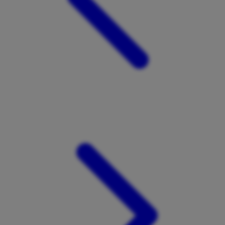
Twistshake
TY Toys
U
V
Veja
Vitaflow
Vtech
W
Waterland
Wellness
X