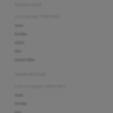
pakaian renang
Bumkins
anak laki-laki (18bln-8thn)
C
atasan
Cetaphil
bawahan
Chicco
setelan
Childlife
jaket
Clevamama
pakaian dalam
Cocolatte
Cottonseeds
pakaian ibu hamil
Cozy N Safe
anak perempuan (18bln-8thn)
Crane
atasan
Cybex
bawahan
D
gaun