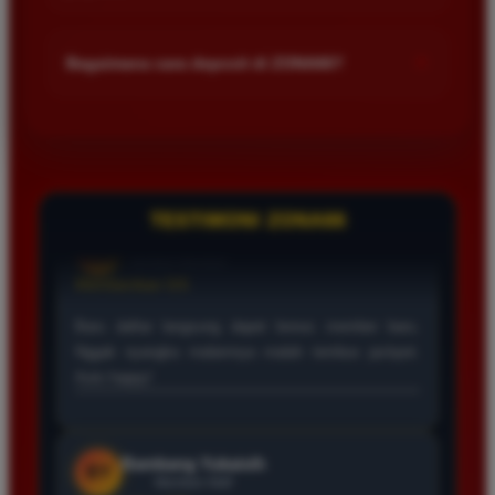
Iya, terutama di tahun 2026 karena banyak pemain merasa
server resmi punya gameplay lebih ringan, loading cepat, dan
+
Bagaimana cara deposit di ZONA66?
peluang bonus yang menarik.
Pemain bisa melakukan deposit melalui metode pembayaran
yang tersedia di situs dengan proses yang cepat dan praktis.
TESTIMONI ZONA66
Timotius Krima
TK
Member Aktif
Memberikan 5/5
Awalnya cuma coba-coba login lewat official link
resmi di ZONA66, eh malah keterusan main tiap
malam. Server Thailand-nya smooth banget cuy.
Bimo Hutani