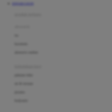
ZONA66 LOGIN
Azetabio
produk terbaru
B
aksesoris
Baabaasheepz
tas
Babiators
kacamata
Baby Dove
aksesoris rambut
Baby Jogger
Baby Rovega
kebutuhan bayi
Babybee
pakaian tidur
Banana Boat
set & terusan
Banz
piyama
Barbie
bodysuits
Beaba