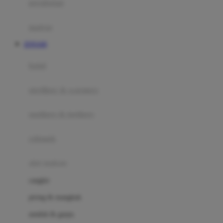
perabotan
Happy Tummy
Hauck
matras
Havaianas
ZONA66
Hegen
botol
Hot Wheels
sterilizer & warmers
Hybrid
soothers & teethers
I
Inlacta DHA
celemek
Interlac
alat makan
Ivenet
cangkir
J
piring & mangkuk
Jack N Jill
sendok & garpu