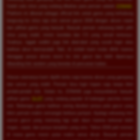
Salah satu situs yang sedang dibahas para pemain adalah
ZONA66
.
Platform ini dikenal sebagai official link untuk game yang terhubung
langsung ke situs raja slot server gacor 2026 dengan akses cepat
dan pilihan game yang banyak. Banyak pemain sekarang lebih pilih
situs yang stabil, minim kendala dan CS yang ramah tentunya.
Soalnya, nggak sedikit juga link abal-abal yang susah login atau
bahkan akun bermasalah. Nah, di sinilah kami mulai dilirik karena
dianggap punya akses resmi ke slot gacor dan lebih dipercaya
dibanding link random yang beredar di pencarian kalian.
Alasan utamanya kami dipilih tentu saja karena akses yang gampang
dan server yang stabil. Pemain bisa login kapan saja tanpa ribet
pindah-pindah link. Selain itu, ZONA66 juga menyediakan banyak
pilihan game
SLOT
yang sedang populer di kalangan pecinta mesin
slot. Beberapa game bahkan sering disebut punya pola gacor yang
bikin pemain makin semangat berburu jackpot. Apalagi sekarang tren
server gacor yang memang lagi naik daun karena terkenal lebih
ringan, cepat, dan punya tampilan yang seru. Tahun 2026 jadi momen
di mana game mesin putar makin ramai dicari. Banyak pemain