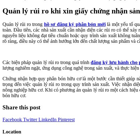
Quản lý rủi ro khi xin giấy chứng nhận sả
Quản lý rủi ro trong
hồ sơ đăng ký phân bón mới
là một yếu tố qu
toàn. Đầu tiên, các nhà sản xuất cần nhận diện các rủi ro có thể xảy
nguyên liệu không đạt tiêu chuẩn hoặc quy trình sản xuất không tu
rõ ràng, điều này có thể ảnh hưởng lớn đến chất lượng sản phẩm và c
Các biện pháp quản lý rủi ro trong quá trình
đăng ký lưu hành cho
lượng nghiêm ngặt, ứng dụng công nghệ trong sản xuất, và thực hiện
Chứng nhận hợp quy phân bón hữu cơ là một bước cần thiết giúp nâ
trọng đến việc quản lý rủi ro trong quy trình sản xuất. Việc nhận 
nông nghiệp hữu cơ. Khi có phương án quản lý rủi ro một cách hiệu 
bón hữu cơ.
Share this post
Facebook
Twitter
LinkedIn
Pinterest
Location