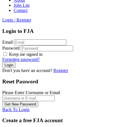
About
Jobs List
Contact
Login
/
Register
Login to FJA
Email
Password
Keep me signed in
Forgotten password?
Don't you have an account?
Register
Reset Password
Please Enter Username or Email
Back To Login
Create a free FJA account