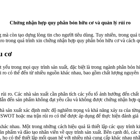
Chứng nhận hợp quy phân bón hữu cơ và quản lý rủi ro
 còn tạo dựng lòng tin cho người tiêu dùng. Tuy nhiên, trong quá trìn
i ro trong quá trình xin chứng nhận hợp quy phân bón hữu cơ và cách q
u cơ
ết yếu trong mọi quy trình sản xuất, đặc biệt là trong ngành phân bón h
ủi ro có thể đến từ nhiều nguồn khác nhau, bao gồm chất lượng nguyên l
lý rủi ro. Các nhà sản xuất cần phân tích các yếu tố ảnh hưởng đến c
hể dẫn đến sản phẩm không đạt yêu cầu và không được chứng nhận hợp q
 nhà sản xuất xác định mức độ nghiêm trọng và khả năng xảy ra của từng
h SWOT hoặc ma trận rủi ro có thể được áp dụng để thực hiện đánh giá 
ác nhau. Một trong những cách hiệu quả là thiết lập các quy trình kiể
sản phẩm và đào tạo nhân viên về quy trình sản xuất. Bên cạnh đó, các
u, họ có thể thiết lập mối quan hệ với nhiều nhà cung cấp khác nhau n