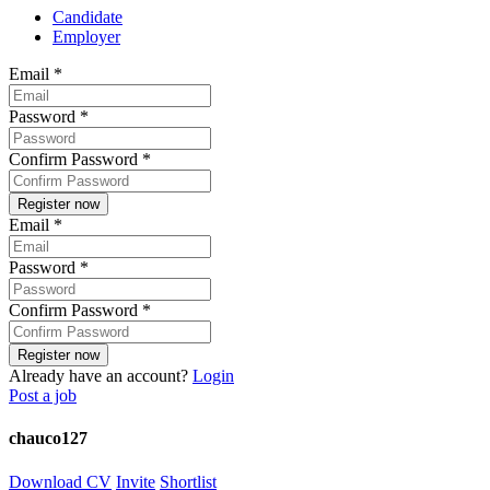
Candidate
Employer
Email
*
Password
*
Confirm Password
*
Email
*
Password
*
Confirm Password
*
Already have an account?
Login
Post a job
chauco127
Download CV
Invite
Shortlist