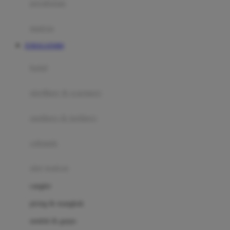
perabotan
Happy Tummy
Hauck
matras
Havaianas
JURAGAN404
Hegen
botol
Hot Wheels
sterilizer & warmers
Hybrid
soothers & teethers
I
Inlacta DHA
celemek
Interlac
alat makan
Ivenet
cangkir
J
piring & mangkuk
Jack N Jill
sendok & garpu