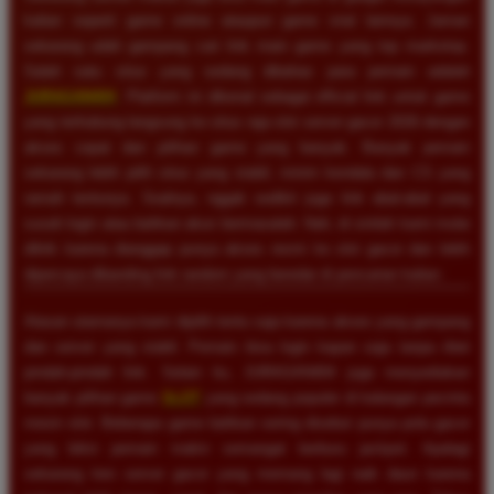
kalian seperti game online ataupun game viral lainnya. Jaman
sekarang udah gampang cari link main game yang top markotop.
Salah satu situs yang sedang dibahas para pemain adalah
JURAGAN404
. Platform ini dikenal sebagai official link untuk game
yang terhubung langsung ke situs raja slot server gacor 2026 dengan
akses cepat dan pilihan game yang banyak. Banyak pemain
sekarang lebih pilih situs yang stabil, minim kendala dan CS yang
ramah tentunya. Soalnya, nggak sedikit juga link abal-abal yang
susah login atau bahkan akun bermasalah. Nah, di sinilah kami mulai
dilirik karena dianggap punya akses resmi ke slot gacor dan lebih
dipercaya dibanding link random yang beredar di pencarian kalian.
Alasan utamanya kami dipilih tentu saja karena akses yang gampang
dan server yang stabil. Pemain bisa login kapan saja tanpa ribet
pindah-pindah link. Selain itu, JURAGAN404 juga menyediakan
banyak pilihan game
SLOT
yang sedang populer di kalangan pecinta
mesin slot. Beberapa game bahkan sering disebut punya pola gacor
yang bikin pemain makin semangat berburu jackpot. Apalagi
sekarang tren server gacor yang memang lagi naik daun karena