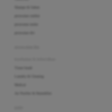
London Taxi
Shampo & Sabun
Love To Dream
perawatan rambut
perawatan mulut
M
perawatan diri
Magformers
Mama's Choice
perawatan ibu
Mamas&Papas
kesehatan & kebersihan
Mamaway
Tissue basah
Maxi Cosi
Laundry & Cleaning
Megabloks
Medical
Micro
Air Purifier & Humidifier
MiDeer
Mimi & Lula
potty
Mini Monkey