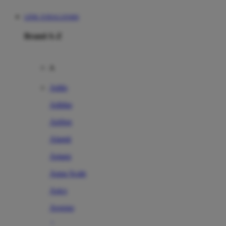
LINK JURAGAN404
Brand A-Z
A
Addo
Adidas
Airfree
Alamii
Amara
Aqua Scale
Asics
Aveeno
Awan