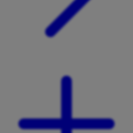
Xootz
Y
Yamatoya
Z
Zaxy
Zoggs
0-9
4Moms
59S