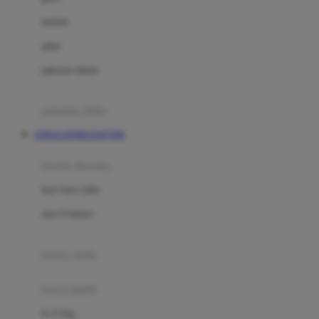
Dae Organics
setelan
Docare
jaket
Doona
pakaian dalam
Down To Earth
Drew
pakaian tidur
Dr. Brown's
JURAGAN404 DAFTAR
E
kereta dorong
ELC
bayi baru lahir
Ergobaby
usia 6 bulan+
Expert Care
koper anak
Ezyroller
kursi mobil
F
0-13 Kg