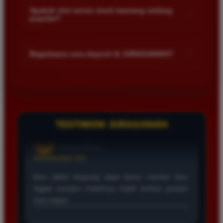
sehingga pemain bisa menghindari link palsu atau situs tiruan
Apakah slot server resmi memang sedang
+
populer?
yang berisiko.
Iya, terutama di tahun 2026 karena banyak pemain merasa
server resmi punya gameplay lebih ringan, loading cepat, dan
+
Bagaimana cara deposit di JURAGAN404?
peluang bonus yang menarik.
Pemain bisa melakukan deposit melalui metode pembayaran
yang tersedia di situs dengan proses yang cepat dan praktis.
TESTIMONI JURAGAN404
Timotius Krima
TK
Member Aktif
Memberikan 5/5
Awalnya cuma coba-coba login lewat official link
resmi di JURAGAN404, eh malah keterusan main tiap
malam. Server Thailand-nya smooth banget cuy.