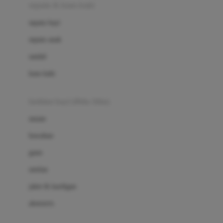
Beauty Barn
sepatu & kaus kaki
Bio Oil
sepatu bayi
Biolane
sepatu anak
Bite Fighters
sandal
Bizzi Growin
kaus kaki
Blackmores
fashion bayi (0bln-3thn)
Blooming Marvellous
atasan
Bonnels
bawahan
Bravado
gaun
Bruder
setelan
Brush Baby
jaket & kardigan
Buds Organics
aksesoris
Bugaboo
Buggygear