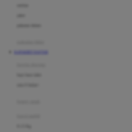
Dae Organics
setelan
Docare
jaket
Doona
pakaian dalam
Down To Earth
Drew
pakaian tidur
Dr. Brown's
KAPAKBET DAFTAR
E
kereta dorong
ELC
bayi baru lahir
Ergobaby
usia 6 bulan+
Expert Care
koper anak
Ezyroller
kursi mobil
F
0-13 Kg
Felt So Sweet