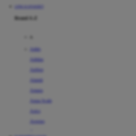
LINK KAPAKBET
Brand A-Z
A
Addo
Adidas
Airfree
Alamii
Amara
Aqua Scale
Asics
Aveeno
Awan