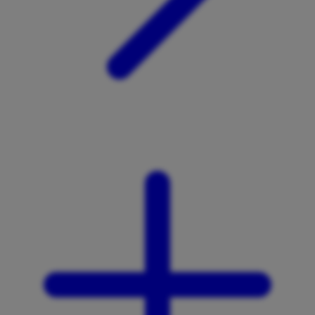
Xootz
Y
Yamatoya
Z
Zaxy
Zoggs
0-9
4Moms
59S