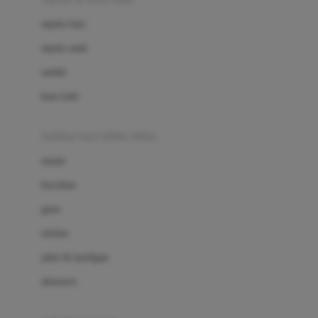
Bio Oil
sepatu bayi
Biolane
sepatu anak
Bite Fighters
sandal
Bizzi Growin
kaus kaki
Blackmores
fashion bayi (0bln-3thn)
Blooming Marvellous
atasan
Bonnels
bawahan
Bravado
gaun
Bruder
setelan
Brush Baby
jaket & kardigan
Buds Organics
aksesoris
Bugaboo
Buggygear