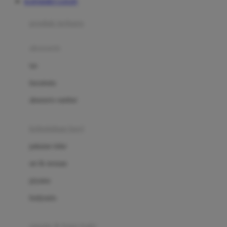
KAPAKBET LOGIN
Azetabio
produk terbaru
B
aksesoris
Baabaasheepz
tas
Babiators
kacamata
Baby Dove
aksesoris rambut
Baby Jogger
Baby Rovega
kebutuhan bayi
Babybee
pakaian tidur
Banana Boat
set & terusan
Banz
piyama
Barbie
bodysuits
Beaba
Beauty Barn
sepatu & kaus kaki