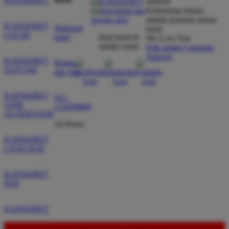
KAPAKBET
Bambang Yukaisih
BY
Member Aktif
Kebutuhan kalian
Memberikan 5/5
adalah prioritas utama
KAPAKBET
Hubungi
kami
LOGIN
kami
ikuti kami di
We Love You
Server Thailand emang beda sih vibes-nya. Spin
media sosial
Klik untuk Customer
berasa ringan dan sering dapet free spin random.
Support
KAPAKBET
Bantuan
DAFTAR
dan faq
Septian
S
KAPAKBET
021-
Verified Member
LINK
123458889
Memberikan 5/5
ALTERNATIF
24 Hours
Udah nyobain beberapa situs slot, tapi KAPAKBET
KAPAKBET
paling nyaman sejauh ini. Link-nya stabil terus, nggak
LIVECHAT
pake putus-putus.
KAPAKBET
RTP
KAPAKBET