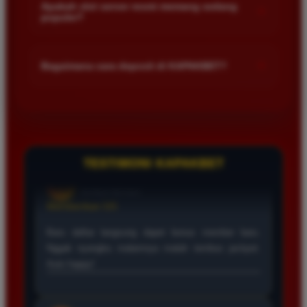
pemain bisa menghindari link palsu atau situs tiruan yang
Apakah slot server resmi memang sedang
+
populer?
berisiko.
Iya, terutama di tahun 2026 karena banyak pemain merasa
server resmi punya gameplay lebih ringan, loading cepat, dan
+
Bagaimana cara deposit di KAPAKBET?
peluang bonus yang menarik.
Pemain bisa melakukan deposit melalui metode pembayaran
yang tersedia di situs dengan proses yang cepat dan praktis.
TESTIMONI KAPAKBET
Timotius Krima
TK
Member Aktif
Memberikan 5/5
Awalnya cuma coba-coba login lewat official link
resmi di KAPAKBET, eh malah keterusan main tiap
malam. Server Thailand-nya smooth banget cuy.