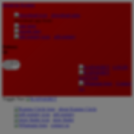
lewati ke Konten
download apps
download app from:
gift registry
Bahasa
ID
LOGIN
DAFTAR
Contact
Us
Toggle Nav
about Kanmo Circle
gift registry
store finder
contact us