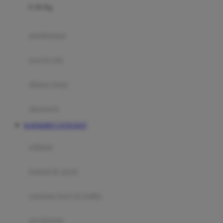
0-36 Kg
Fisher Price
Flipper
gendongan
Friends Of Sally
travel cots
G
diaper bags
Gb
Geko
aksesoris
Graco
KAPAKBET LIVECHAT
Gund
selimut
H
bantal & sprei
Habbie
Haenim
ranjang bayi & balita
Happy Horse
perabotan