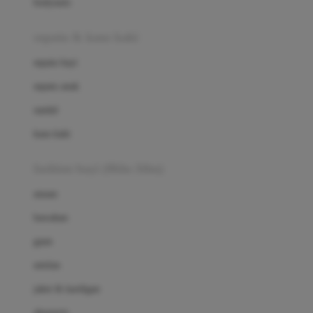
bodysuits
sepatu & kaus kaki
sepatu bayi
sepatu anak
sandal
kaus kaki
fashion bayi (0bln-3thn)
atasan
bawahan
gaun
setelan
jaket & kardigan
aksesoris