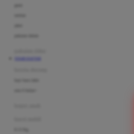
gaun
setelan
jaket
pakaian dalam
pakaian tidur
YES4D DAFTAR
kereta dorong
bayi baru lahir
usia 6 bulan+
koper anak
kursi mobil
0-13 Kg