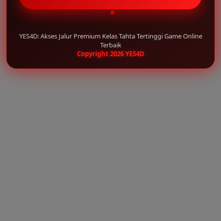
YES4D: Akses Jalur Premium Kelas Tahta Tertinggi Game Online
Terbaik
Copyright 2026 YES4D