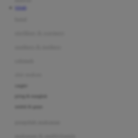
YES4D
botol
sterilizer & warmers
soothers & teethers
celemek
alat makan
cangkir
piring & mangkuk
sendok & garpu
pengolah makanan
makanan & multivitamin