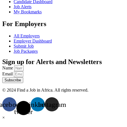
Candidate Dashboard
Job Alerts
My Bookmarks
For Employers
All Employers
Employer Dashboard
Submit Job
Job Packages
Sign up for Alerts and Newsletters
Name
Email
Subscribe
© 2024 Find a Job in Africa. All rights reserved.
acebook
X-
Linkedin
Instagram
twitter
×