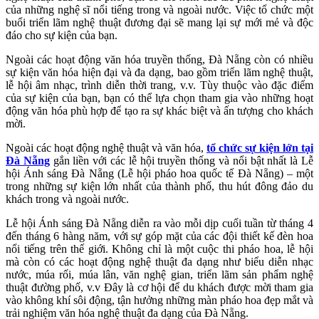
của những nghệ sĩ nổi tiếng trong và ngoài nước. Việc tổ chức một
buổi triển lãm nghệ thuật đương đại sẽ mang lại sự mới mẻ và độc
đáo cho sự kiện của bạn.
Ngoài các hoạt động văn hóa truyền thống, Đà Nẵng còn có nhiều
sự kiện văn hóa hiện đại và đa dạng, bao gồm triển lãm nghệ thuật,
lễ hội âm nhạc, trình diễn thời trang, v.v. Tùy thuộc vào đặc điểm
của sự kiện của bạn, bạn có thể lựa chọn tham gia vào những hoạt
động văn hóa phù hợp để tạo ra sự khác biệt và ấn tượng cho khách
mời.
Ngoài các hoạt động nghệ thuật và văn hóa,
tổ chức sự kiện lớn tại
Đà Nẵng
gắn liền với các lễ hội truyền thống và nổi bật nhất là Lễ
hội Ánh sáng Đà Nẵng (Lễ hội pháo hoa quốc tế Đà Nẵng) – một
trong những sự kiện lớn nhất của thành phố, thu hút đông đảo du
khách trong và ngoài nước.
Lễ hội Ánh sáng Đà Nẵng diễn ra vào mỗi dịp cuối tuần từ tháng 4
đến tháng 6 hàng năm, với sự góp mặt của các đội thiết kế đèn hoa
nổi tiếng trên thế giới. Không chỉ là một cuộc thi pháo hoa, lễ hội
mà còn có các hoạt động nghệ thuật đa dạng như biểu diễn nhạc
nước, múa rối, múa lân, văn nghệ gian, triển lãm sản phẩm nghệ
thuật đường phố, v.v Đây là cơ hội để du khách được mời tham gia
vào không khí sôi động, tận hưởng những màn pháo hoa đẹp mắt và
trải nghiệm văn hóa nghệ thuật đa dạng của Đà Nẵng.