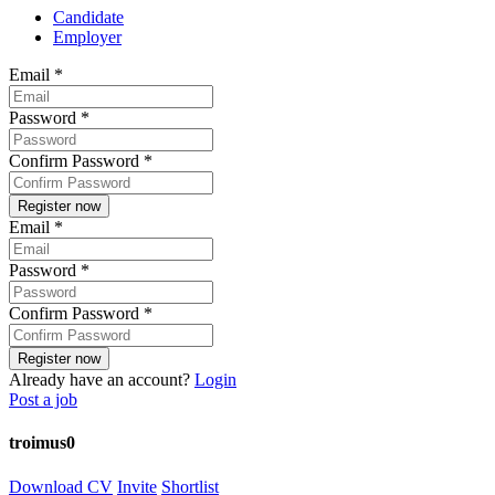
Candidate
Employer
Email
*
Password
*
Confirm Password
*
Email
*
Password
*
Confirm Password
*
Already have an account?
Login
Post a job
troimus0
Download CV
Invite
Shortlist