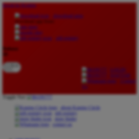
lewati ke Konten
download apps
download app from:
gift registry
Bahasa
ID
LOGIN
DAFTAR
Contact
Us
Toggle Nav
about Kanmo Circle
gift registry
store finder
contact us