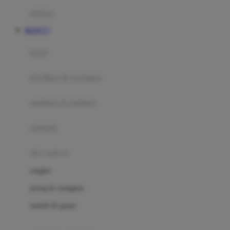
Hauck
matras
Havaianas
IKON777
Hegen
botol
Hot Wheels
sterilizer & warmers
Hybrid
soothers & teethers
I
Inlacta DHA
celemek
Interlac
alat makan
Ivenet
cangkir
J
piring & mangkuk
Jack N Jill
sendok & garpu
Joie