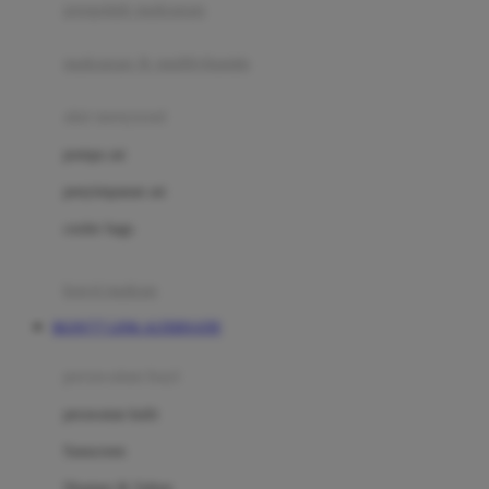
pengolah makanan
Joolz
Jujube
makanan & multivitamin
K
alat menyusui
Kiddycuts
pompa asi
Kumon
penyimpanan asi
L
cooler bags
Leapfrog
kursi makan
Leclerc
IKON777 LINK ALTERNATIF
Lee Vierra
Lillebaby
perawatan bayi
Little Bird Told Me
perawatan kulit
Little Miss Janis
Sunscreen
London Taxi
Shampo & Sabun