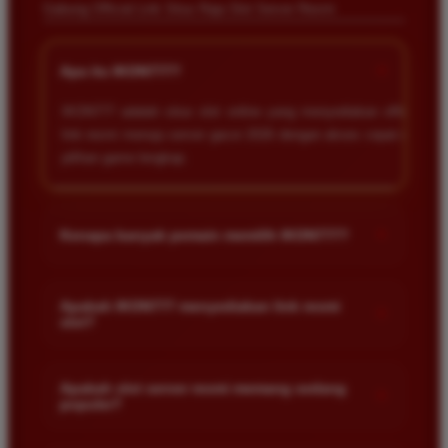
Gabung Official Link Situs Raja Slot Server Resmi
+
Apa itu IKON777?
IKON777 adalah situs slot online yang menyediakan official
link resmi menuju server gacor 2026 dengan akses cepat dan
pilihan game lengkap.
+
Kenapa banyak pemain memilih IKON777?
Karena akses situs lebih stabil, proses login mudah, dan
tersedia banyak game slot populer yang sering dimainkan
Apakah IKON777 menyediakan link resmi
+
slot?
para pecinta slot server Thailand.
Iya, IKON777 menyediakan official link slot resmi sehingga
pemain bisa menghindari link palsu atau situs tiruan yang
Apakah slot server resmi memang sedang
+
populer?
berisiko.
Iya, terutama di tahun 2026 karena banyak pemain merasa