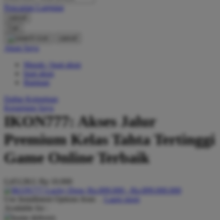
Pencarian Lanjutan
Oh Ma Grain
cancel
Okiedog
Cari
cancel
P
Akun Saya
Masuk / buat akun
Peachy
buat akun
Phil & Ted's
Bantuan
Philips Avent
Daftar Keinginan
Keranjang Saya
Pigeon
IKON777: Akses Jalur
Playgro
Premium Kelas Tahta Tertinggi
Poled Global
Game Online Terbaik
Ponycycle
G4512KG
Rp 10.000
Puma
Lucky Draw
Rp.899.000
-
Rp.899.000.000
Pureats
Use Installment Options from
.
Laarn more
Available for :
home delivery
Q