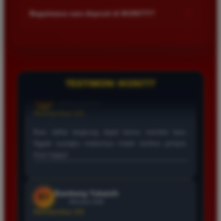
server resmi punya gameplay lebih ringan, loading cepat, dan
+
Bagaimana cara deposit di IKON777?
peluang bonus yang menarik.
Pemain bisa melakukan deposit melalui metode pembayaran
yang tersedia di situs dengan proses yang cepat dan praktis.
TESTIMONI IKON777
Timotius Krima
TK
Member Aktif
Memberikan 5/5
Awalnya cuma coba-coba login lewat official link
resmi di IKON777, eh malah keterusan main tiap
malam. Server Thailand-nya smooth banget cuy.
Bimo Hutani
BH
Member Aktif