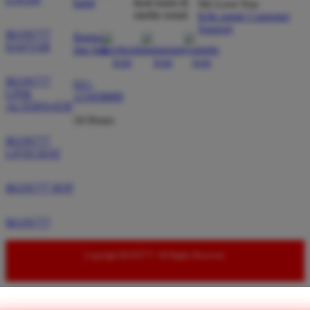
kami
ikuti kami di
We Love You
Server Thailand emang beda sih vibes-nya. Spin
media sosial
Klik untuk Customer
berasa ringan dan sering dapet free spin random.
Support
IKON777
Bantuan
DAFTAR
dan faq
Septian
S
IKON777
021-
Verified Member
LINK
123458889
Memberikan 5/5
ALTERNATIF
24 Hours
Udah nyobain beberapa situs slot, tapi IKON777
IKON777
paling nyaman sejauh ini. Link-nya stabil terus, nggak
LIVECHAT
pake putus-putus.
IKON777 RTP
IKON777
Copyright IKON777. All Rights Reserved.