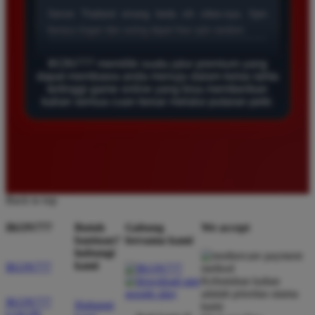
Memberikan 5/5
Fix ini salah satu situs slot yang paling enak dipake.
Loading cepet, game lengkap, withdraw juga nggak
IKON777 memiliki suatu jalur premium yang
bikin drama.
dapat membawa anda menuju dalam kelas tahta
tertinggi game online yang bisa memberikan
kalian semua cuan besar melalui putaran petir.
Andre Saputra
AS
Verified Member
Memberikan 5/5
Baru daftar langsung dapet bonus member baru.
Nggak nyangka malamnya malah tembus jackpot.
Back to top
Auto happy!
IKON777
Butuh
Gabung
We accept
bantuan?
bersama kami
hubungi
Bambang Yukaisih
kami
IKON777
BY
Member Aktif
Kebutuhan kalian
Memberikan 5/5
adalah prioritas utama
IKON777
Hubungi
kami
LOGIN