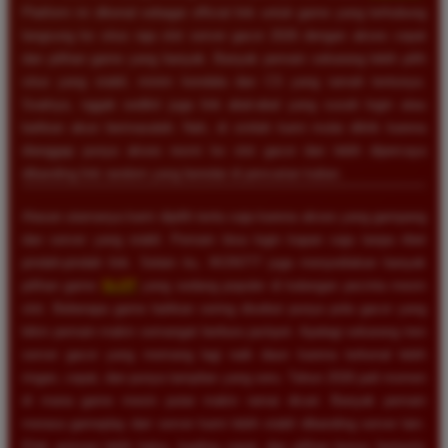
Platform ini dikenal sebagai official link untuk game yang terhubung
langsung ke situs raja slot server gacor 2026 dengan akses cepat
dan pilihan game yang banyak. Banyak pemain sekarang lebih pilih
situs yang stabil, minim kendala dan CS yang ramah tentunya.
Soalnya, nggak sedikit juga link abal-abal yang susah login atau
bahkan akun bermasalah. Nah, di sinilah kami mulai dilirik karena
dianggap punya akses resmi ke slot gacor dan lebih dipercaya
dibanding link random yang beredar di pencarian kalian.
Alasan utamanya kami dipilih tentu saja karena akses yang gampang
dan server yang stabil. Pemain bisa login kapan saja tanpa ribet
pindah-pindah link. Selain itu, IKON777 juga menyediakan banyak
pilihan game
SLOT
yang sedang populer di kalangan pecinta mesin
slot. Beberapa game bahkan sering disebut punya pola gacor yang
bikin pemain makin semangat berburu jackpot. Apalagi sekarang tren
server gacor yang memang lagi naik daun karena terkenal lebih
ringan, cepat, dan punya tampilan yang seru. Tahun 2026 jadi momen
di mana game mesin putar makin ramai dicari. Banyak pemain
merasa gameplay dari server kami lebih stabil dibanding server lain.
Efek animasi lebih halus, loading cepat, dan pilihan bonus fantastis