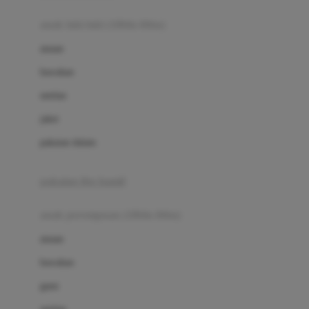
Bumkins
anak laki-laki (18bln-8thn)
C
atasan
Cetaphil
bawahan
Chicco
setelan
Childlife
jaket
Clevamama
pakaian dalam
Cocolatte
Cottonseeds
pakaian ibu hamil
Cozy N Safe
anak perempuan (18bln-8thn)
Crane
atasan
Cybex
bawahan
D
gaun
Dae Organics