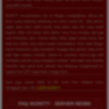
yang lebih menarik.
IKON777 memanfaatkan tren ini dengan menghadirkan official link
resmi yang langsung terhubung ke server pusat loh. Jadi pemain
nggak perlu takut salah masuk situs palsu atau link yang sudah
expired. Main slot online tentu bukan cuma soal menang, tapi juga
soal keamanan akun, karena kalau kalian dapat reward besar dan
tidak bisa ditarik, tentu akan sangat menyebalkan. Kami hadir dengan
sistem keamanan yang membantu menjaga data pemain tetap aman
saat login maupun transaksi. Selain itu, customer service juga aktif
membantu pemain yang mengalami kendala. Jadi kalau ada masalah
transaksi atau game error, pemain bisa langsung menghubungi tim
support kami 24/7 tanpa harus nunggu lama.
Ayuk guys buruan daftar ke link resmi kami sebelum kamu
ketinggalan jauh. Klik
LOGIN IKON777
FAQ IKON777 - SERVER RESMI