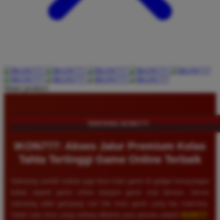
Share product:
TENTANG IKON777
IKON777: Akses Jalur Premium Kelas
Tahta Tertinggi Game Online Terbaik
Sekarang sambil makan juga bisa main game di gadget kesayangan
kalian seperti game online ataupun game viral lainnya. Jaman
sekarang udah gampang cari link main game yang top markotop.
Salah satu situs yang sedang dibahas para pemain adalah
IKON777
.