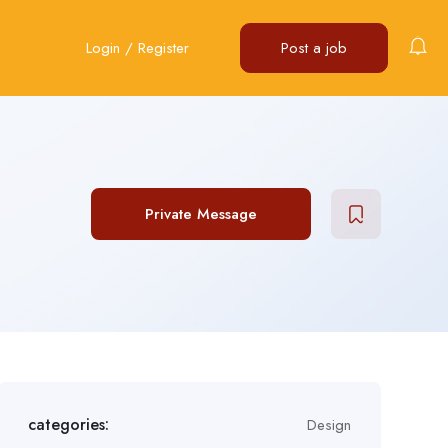
Login
/
Register
Post a job
Private Message
categories:
Design