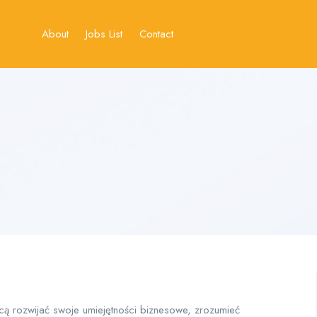
About
Jobs List
Contact
cą rozwijać swoje umiejętności biznesowe, zrozumieć