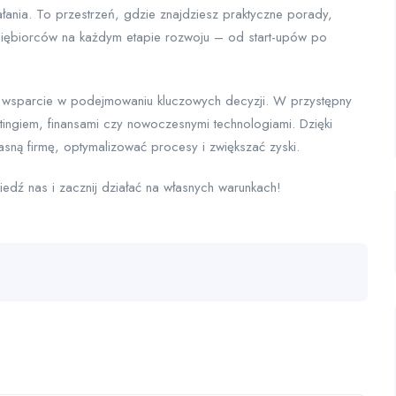
łania. To przestrzeń, gdzie znajdziesz praktyczne porady,
dsiębiorców na każdym etapie rozwoju – od start-upów po
a i wsparcie w podejmowaniu kluczowych decyzji. W przystępny
ngiem, finansami czy nowoczesnymi technologiami. Dzięki
asną firmę, optymalizować procesy i zwiększać zyski.
edź nas i zacznij działać na własnych warunkach!