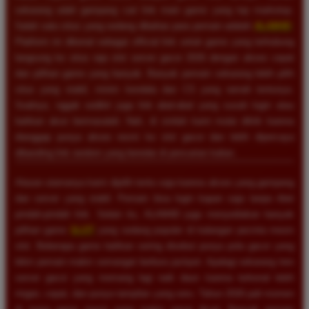
sekarang udah gampang cari link main game yang top markotop.
Salah satu situs yang sedang dibahas para pemain adalah
ALAM4D
.
Platform ini dikenal sebagai official link untuk game yang terhubung
langsung ke situs raja slot server gacor 2026 dengan akses cepat
dan pilihan game yang banyak. Banyak pemain sekarang lebih pilih
situs yang stabil, minim kendala dan CS yang ramah tentunya.
Soalnya, nggak sedikit juga link abal-abal yang susah login atau
bahkan akun bermasalah. Nah, di sinilah kami mulai dilirik karena
dianggap punya akses resmi ke slot gacor dan lebih dipercaya
dibanding link random yang beredar di pencarian kalian.
Alasan utamanya kami dipilih tentu saja karena akses yang gampang
dan server yang stabil. Pemain bisa login kapan saja tanpa ribet
pindah-pindah link. Selain itu, ALAM4D juga menyediakan banyak
pilihan game
SLOT
yang sedang populer di kalangan pecinta mesin
slot. Beberapa game bahkan sering disebut punya pola gacor yang
bikin pemain makin semangat berburu jackpot. Apalagi sekarang tren
server gacor yang memang lagi naik daun karena terkenal lebih
ringan, cepat, dan punya tampilan yang seru. Tahun 2026 jadi momen