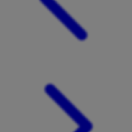
Twistshake
TY Toys
U
V
Veja
Vitaflow
Vtech
W
Waterland
Wellness
X