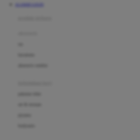
ALAM4D LOGIN
Azetabio
produk terbaru
B
aksesoris
Baabaasheepz
tas
Babiators
kacamata
Baby Dove
aksesoris rambut
Baby Jogger
Baby Rovega
kebutuhan bayi
Babybee
pakaian tidur
Banana Boat
set & terusan
Banz
piyama
Barbie
bodysuits
Beaba