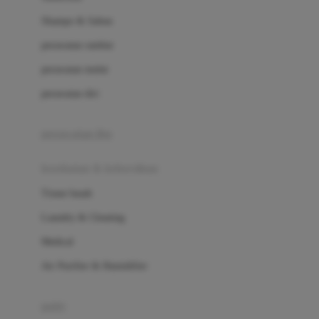
London Taxi
Shampo & Sabun
Love To Dream
perawatan rambut
perawatan mulut
M
perawatan diri
Magformers
Mama's Choice
perawatan ibu
Mamas&Papas
kesehatan & kebersihan
Mamaway
Tissue basah
Maxi Cosi
Laundry & Cleaning
Megabloks
Medical
Micro
Air Purifier & Humidifier
MiDeer
Mimi & Lula
potty
Mini Monkey