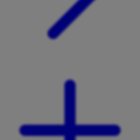
Xootz
Y
Yamatoya
Z
Zaxy
Zoggs
0-9
4Moms
59S