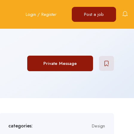
Login
/
Register
Post a job
Private Message
categories:
Design