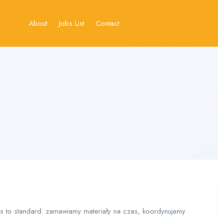
About
Jobs List
Contact
as to standard: zamawiamy materiały na czas, koordynujemy