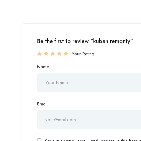
Be the first to review “kuban remonty”
Your Rating
Name
Email
Save my name, email, and website in this browse