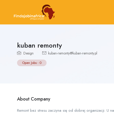
kuban remonty
Design
kuban-remonty@kuban-remonty.pl
Open Jobs
-
0
About Company
Remont bez stresu zaczyna się od dobrej organizacji. U n