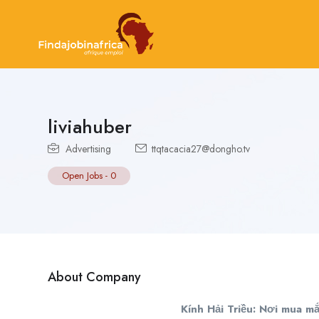
liviahuber
Advertising
ttqtacacia27@dongho.tv
Open Jobs
-
0
About Company
Kính Hải Triều: Nơi mua mắ