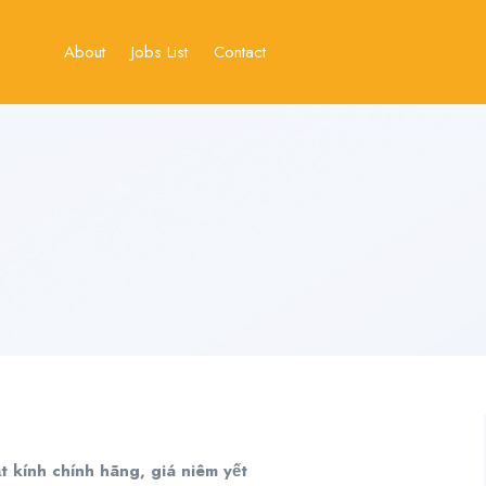
About
Jobs List
Contact
t kính chính hãng, giá niêm yết