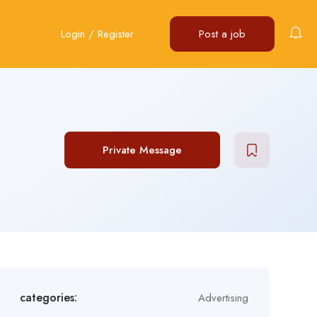
Login
/
Register
Post a job
Private Message
categories:
Advertising