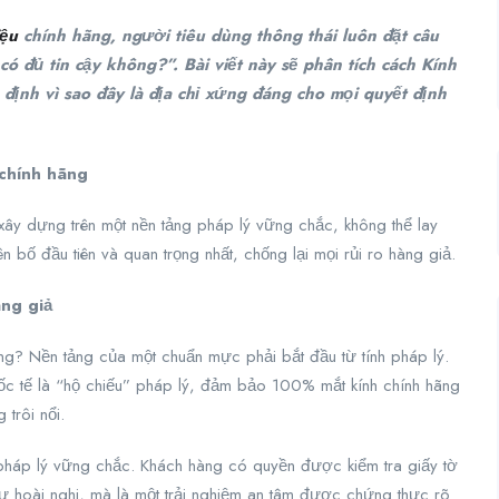
iệu
chính hãng, người tiêu dùng thông thái luôn đặt câu
có đủ tin cậy không?”. Bài viết này sẽ phân tích cách Kính
 định vì sao đây là địa chỉ xứng đáng cho mọi quyết định
chính hãng
 xây dựng trên một nền tảng pháp lý vững chắc, không thể lay
ên bố đầu tiên và quan trọng nhất, chống lại mọi rủi ro hàng giả.
àng giả
? Nền tảng của một chuẩn mực phải bắt đầu từ tính pháp lý.
ốc tế là “hộ chiếu” pháp lý, đảm bảo 100% mắt kính chính hãng
trôi nổi.
 pháp lý vững chắc. Khách hàng có quyền được kiểm tra giấy tờ
ự hoài nghi, mà là một trải nghiệm an tâm được chứng thực rõ