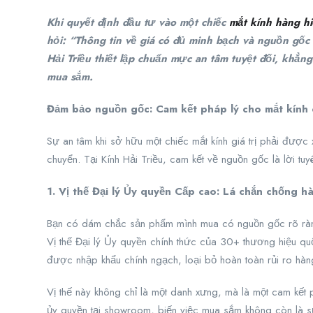
Khi quyết định đầu tư vào một chiếc
mắt kính hàng h
hỏi: “Thông tin về giá có đủ minh bạch và nguồn gốc 
Hải Triều thiết lập chuẩn mực an tâm tuyệt đối, khẳng
mua sắm.
Đảm bảo nguồn gốc: Cam kết pháp lý cho mắt kính 
Sự an tâm khi sở hữu một chiếc mắt kính giá trị phải được
chuyển. Tại Kính Hải Triều, cam kết về nguồn gốc là lời tuy
1. Vị thế Đại lý Ủy quyền Cấp cao: Lá chắn chống h
Bạn có dám chắc sản phẩm mình mua có nguồn gốc rõ ràng
Vị thế Đại lý Ủy quyền chính thức của 30+ thương hiệu qu
được nhập khẩu chính ngạch, loại bỏ hoàn toàn rủi ro hàng 
Vị thế này không chỉ là một danh xưng, mà là một cam kết
ủy quyền tại showroom, biến việc mua sắm không còn là s