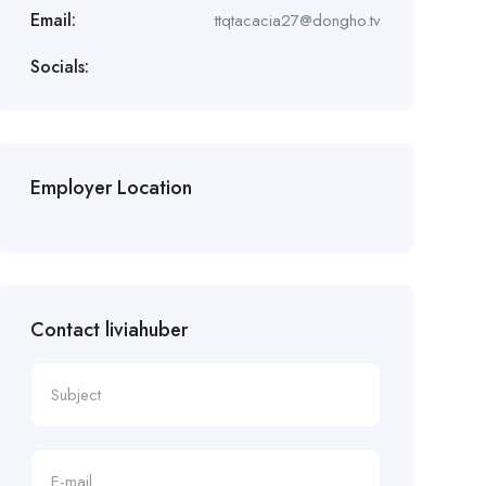
Email:
ttqtacacia27@dongho.tv
Socials:
Employer Location
Contact liviahuber