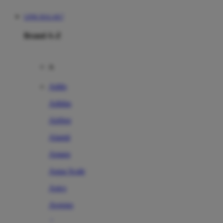
LINK BALAK7
Brand A-Z
A
Addo
Adidas
Airfree
Alamii
Amara
Aqua Scale
Asics
Aveeno
Awan