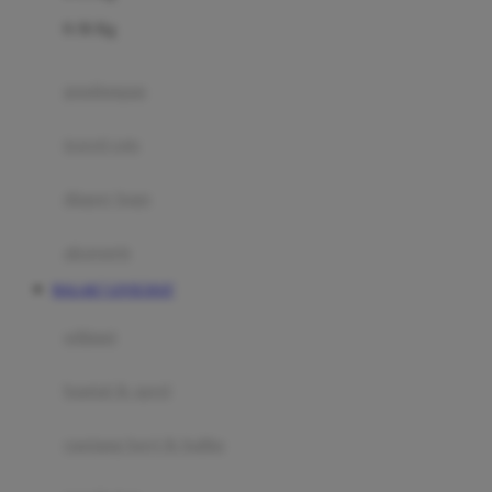
Felt So Sweet
0-36 Kg
Fisher Price
Flipper
gendongan
Friends Of Sally
travel cots
G
diaper bags
Gb
Geko
aksesoris
Graco
BALAK7 LIVECHAT
Gund
selimut
H
bantal & sprei
Habbie
Haenim
ranjang bayi & balita
Happy Horse