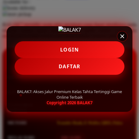
Available for :
home delivery
Q
store pickup
QV Baby
BALAK7 memiliki suatu jalur premium yang dapat membawa anda
menuju dalam kelas tahta tertinggi game online yang bisa
R
memberikan kalian semua cuan besar melalui putaran petir.
Real Shades
LOGIN
INFORMASI LENGKAP
Red Castle
DAFTAR
Ribbon Madness
BRAND
BALAK7
S
BALAK7: Akses Jalur Premium Kelas Tahta Tertinggi Game
Sebamed
KATEGORI
Game Online
Online Terbaik
Silver Cross
Copyright 2026 BALAK7
CUSTOMER
24/7
SERVICE
Simply Idea
METODE
Transfer Bank, E-Wallet, QRIS, Pulsa
Skip Hop
Spectra
MULAI DARI
IDR 10.000