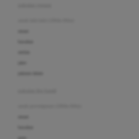
pakaian renang
Bumkins
anak laki-laki (18bln-8thn)
C
atasan
Cetaphil
bawahan
Chicco
setelan
Childlife
jaket
Clevamama
pakaian dalam
Cocolatte
Cottonseeds
pakaian ibu hamil
Cozy N Safe
anak perempuan (18bln-8thn)
Crane
atasan
Cybex
bawahan
D
gaun