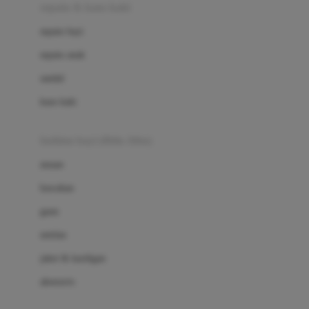
Beauty Barn
sepatu & kaus kaki
Bio Oil
sepatu bayi
Biolane
sepatu anak
Bite Fighters
sandal
Bizzi Growin
kaus kaki
Blackmores
fashion bayi (0bln-3thn)
Blooming Marvellous
atasan
Bonnels
bawahan
Bravado
gaun
Bruder
setelan
Brush Baby
jaket & kardigan
Buds Organics
aksesoris
Bugaboo
Buggygear