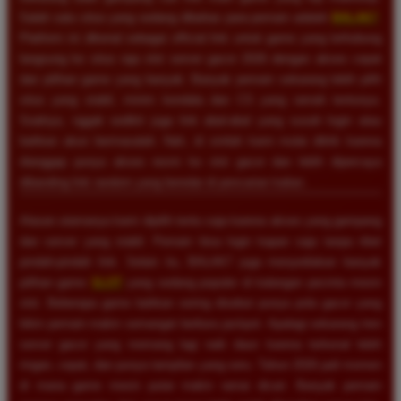
Salah satu situs yang sedang dibahas para pemain adalah
BALAK7
.
Platform ini dikenal sebagai official link untuk game yang terhubung
langsung ke situs raja slot server gacor 2026 dengan akses cepat
dan pilihan game yang banyak. Banyak pemain sekarang lebih pilih
situs yang stabil, minim kendala dan CS yang ramah tentunya.
Soalnya, nggak sedikit juga link abal-abal yang susah login atau
bahkan akun bermasalah. Nah, di sinilah kami mulai dilirik karena
dianggap punya akses resmi ke slot gacor dan lebih dipercaya
dibanding link random yang beredar di pencarian kalian.
Alasan utamanya kami dipilih tentu saja karena akses yang gampang
dan server yang stabil. Pemain bisa login kapan saja tanpa ribet
pindah-pindah link. Selain itu, BALAK7 juga menyediakan banyak
pilihan game
SLOT
yang sedang populer di kalangan pecinta mesin
slot. Beberapa game bahkan sering disebut punya pola gacor yang
bikin pemain makin semangat berburu jackpot. Apalagi sekarang tren
server gacor yang memang lagi naik daun karena terkenal lebih
ringan, cepat, dan punya tampilan yang seru. Tahun 2026 jadi momen
di mana game mesin putar makin ramai dicari. Banyak pemain