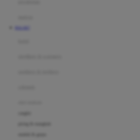
perabotan
Happy Tummy
Hauck
matras
Havaianas
BALAK7
Hegen
botol
Hot Wheels
sterilizer & warmers
Hybrid
soothers & teethers
I
Inlacta DHA
celemek
Interlac
alat makan
Ivenet
cangkir
J
piring & mangkuk
Jack N Jill
sendok & garpu