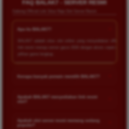
FAQ BALAK7 - SERVER RESMI
Gabung Official Link Situs Raja Slot Server Resmi
+
Apa itu BALAK7?
BALAK7 adalah situs slot online yang menyediakan official
link resmi menuju server gacor 2026 dengan akses cepat dan
pilihan game lengkap.
+
Kenapa banyak pemain memilih BALAK7?
Karena akses situs lebih stabil, proses login mudah, dan
tersedia banyak game slot populer yang sering dimainkan
Apakah BALAK7 menyediakan link resmi
+
slot?
para pecinta slot server Thailand.
Iya, BALAK7 menyediakan official link slot resmi sehingga
pemain bisa menghindari link palsu atau situs tiruan yang
Apakah slot server resmi memang sedang
+
populer?
berisiko.