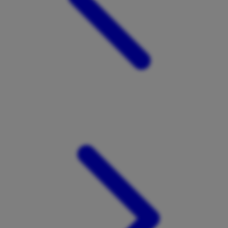
Twistshake
TY Toys
U
V
Veja
Vitaflow
Vtech
W
Waterland
Wellness
X