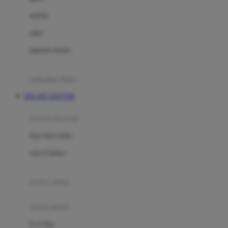
Dae Organics
setelan
Docare
jaket
Doona
pakaian dalam
Down To Earth
Drew
pakaian tidur
Dr. Brown's
BALAK7 DAFTAR
E
kereta dorong
ELC
bayi baru lahir
Ergobaby
usia 6 bulan+
Expert Care
koper anak
Ezyroller
kursi mobil
F
0-13 Kg