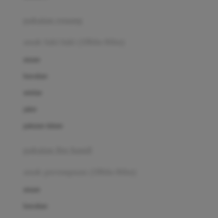
pakaian renang
anak laki-laki (18bln-8thn)
atasan
bawahan
setelan
jaket
pakaian dalam
pakaian ibu hamil
anak perempuan (18bln-8thn)
atasan
bawahan