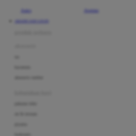
Asics
Aveeno
ABADICASH LOGIN
produk terbaru
aksesoris
tas
kacamata
aksesoris rambut
kebutuhan bayi
pakaian tidur
set & terusan
piyama
bodysuits