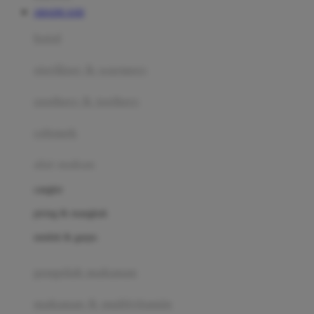
ABADICASH
botol
sterilizer & warmers
soothers & teethers
celemek
alat makan
cangkir
piring & mangkuk
sendok & garpu
pengolah makanan
makanan & multivitamin