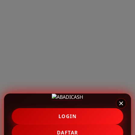
LOGIN
DAFTAR