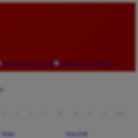
DAFTAR
Contact Us
us
S
T
U
V
W
X
Y
Z
0-9
Amara
Aqua Scale